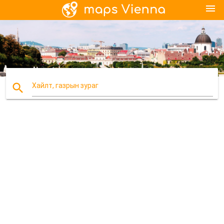
menu
search
Хайлт, газрын зураг