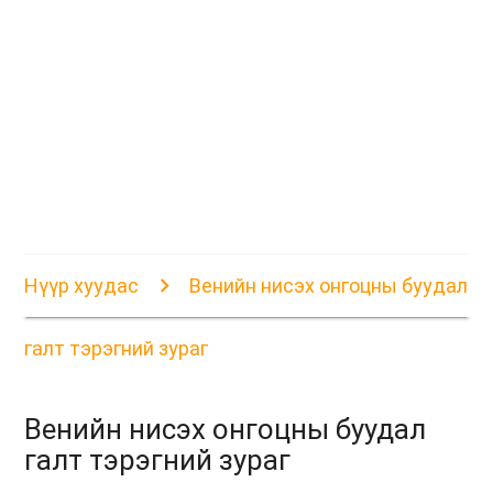
Нүүр хуудас
Венийн нисэх онгоцны буудал
галт тэрэгний зураг
Венийн нисэх онгоцны буудал
галт тэрэгний зураг