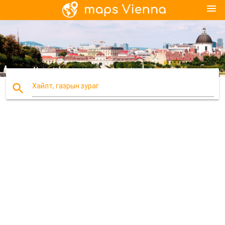
menu
search
Хайлт, газрын зураг