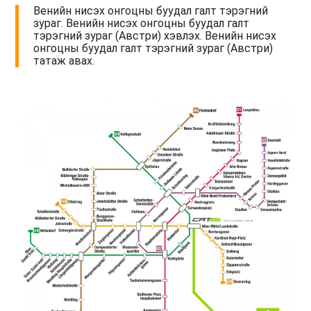
Венийн нисэх онгоцны буудал галт тэрэгний
зураг. Венийн нисэх онгоцны буудал галт
тэрэгний зураг (Австри) хэвлэх. Венийн нисэх
онгоцны буудал галт тэрэгний зураг (Австри)
татаж авах.